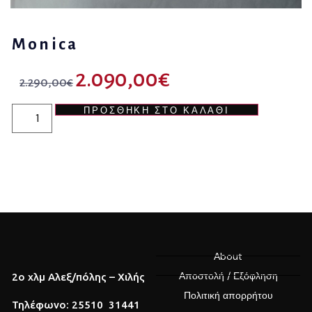
Monica
2.090,00
€
2.290,00
€
ΠΡΟΣΘΉΚΗ ΣΤΟ ΚΑΛΆΘΙ
Αbout
Αποστολή / Εξόφληση
2o χλμ Αλεξ/πόλης – Χιλής
Πολιτική απορρήτου
Τηλέφωνο: 25510 31441